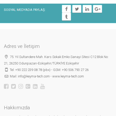
SOSYAL MEDYADA PAYLAŞ:
Adres ve İletişim
75. Yıl Sultandere Mah. Kars Sokak Emko Sanayi Sitesi C12 Blok No:
21, 26250 Odunpazarı-Eskişehir/TÜRKİYE Eskişehir
Tel:
+90 222 239 08 78 (pbx)
- GSM:
+90 506 793 27 26
Mail:
info@keyma-tech.com
-
www.keyma-tech.com
Hakkımızda