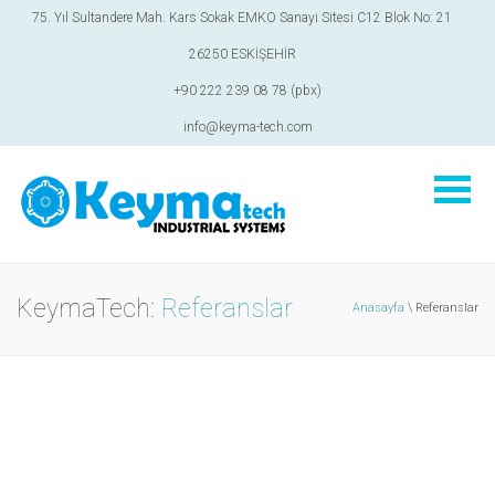
75. Yıl Sultandere Mah. Kars Sokak EMKO Sanayi Sitesi C12 Blok No: 21
26250 ESKİŞEHİR
+90 222 239 08 78 (pbx)
info@keyma-tech.com
KeymaTech:
Referanslar
Anasayfa
\ Referanslar