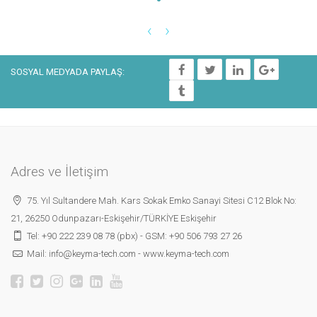
‹
›
SOSYAL MEDYADA PAYLAŞ:
Adres ve İletişim
75. Yıl Sultandere Mah. Kars Sokak Emko Sanayi Sitesi C12 Blok No:
21, 26250 Odunpazarı-Eskişehir/TÜRKİYE Eskişehir
Tel:
+90 222 239 08 78 (pbx)
- GSM:
+90 506 793 27 26
Mail:
info@keyma-tech.com
-
www.keyma-tech.com